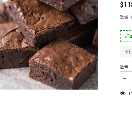
$11
數量: 
訂滿
*附
數量:
朱
古
力
布
朗
尼
(12
件)
數
量