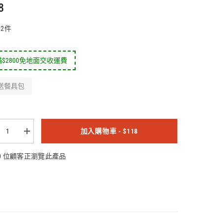
8
12件
$2800免地面交收運費
送餐具包
加入購物車 - $118
朱
古
力
10 位顧客正瀏覽此產品
布
朗
尼
(12
件)
數
量