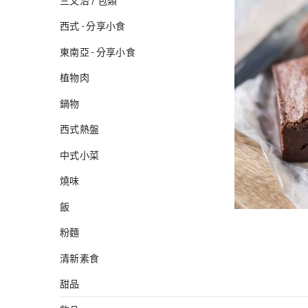
三文治 / 包類
西式 - 分享小食
東南亞 - 分享小食
植物肉
鍋物
西式熱盤
中式小菜
燒味
飯
粉麵
清新素食
甜品