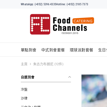
跳至內容
WhatsApp: (+852) 5396 4335
Hotline: (+852) 2185 7373
單點到會
中式到會套餐
環球派對套餐
生日
主頁
朱古力布朗尼 (12件)
自選到會
冷盤
沙律