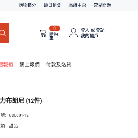
購物積分
節日到會
高級中菜
常見問題
0
0
登入
或
登記
件
購物
我的帳戶
車
商
品
體報道
網上報價
付款及送貨
力布朗尼 (12件)
號:
CDE001-12
類:
甜品